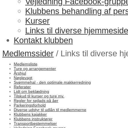
Vejledning Facebook-grupp
Klubbens behandling af per
Kurser
Links til diverse hjemmeside
Kontakt klubben
Medlemssider
/ Links til diverse 
Medlemsliste
Ture og arrangementer
Årshjul
Nøglevagt
Svømmehal - den optimale makkerredning
Referater
Lidt om beklædning
Tilskud til kurser og ture mv.
Regler for sejlads på åer
Parkeringsforhold
Diverse udstyr til udlån til medlemmerne
Klubbens kajakker
Klubbens instruktører
Transportbestemmelser