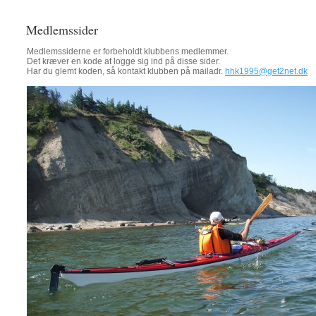
Medlemssider
Medlemssiderne er forbeholdt klubbens medlemmer.
Det kræver en kode at logge sig ind på disse sider.
Har du glemt koden, så kontakt klubben på mailadr.
hhk1995@get2net.dk