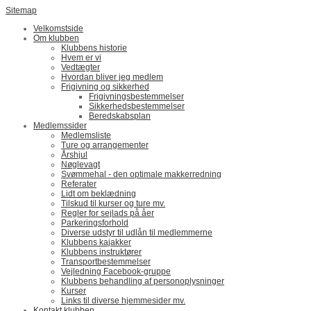
Sitemap
Velkomstside
Om klubben
Klubbens historie
Hvem er vi
Vedtægter
Hvordan bliver jeg medlem
Frigivning og sikkerhed
Frigivningsbestemmelser
Sikkerhedsbestemmelser
Beredskabsplan
Medlemssider
Medlemsliste
Ture og arrangementer
Årshjul
Nøglevagt
Svømmehal - den optimale makkerredning
Referater
Lidt om beklædning
Tilskud til kurser og ture mv.
Regler for sejlads på åer
Parkeringsforhold
Diverse udstyr til udlån til medlemmerne
Klubbens kajakker
Klubbens instruktører
Transportbestemmelser
Vejledning Facebook-gruppe
Klubbens behandling af personoplysninger
Kurser
Links til diverse hjemmesider mv.
Kontakt klubben