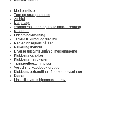
Medlemsliste
Ture og arrangementer
Årshjul
Nøglevagt
Svømmehal - den optimale makkerredning
Referater
Lidt om beklædning
Tilskud til kurser og ture mv.
Regler for sejlads på åer
Parkeringsforhold
Diverse udstyr til udlån til medlemmerne
Klubbens kajakker
Klubbens instruktører
Transportbestemmelser
Vejledning Facebook-gruppe
Klubbens behandling af personoplysninger
Kurser
Links til diverse hjemmesider mv.